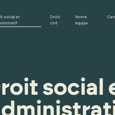
t social et
Droit
Notre
Carr
inistratif
civil
équipe
roit social 
dministrat