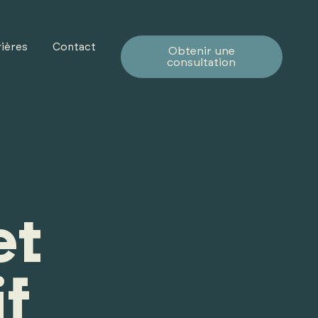
ières
Contact
Obtenir une
consultation
et
if