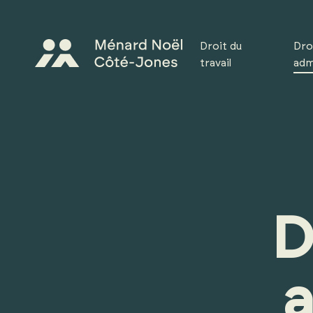
Droit du
Droi
travail
adm
D
a