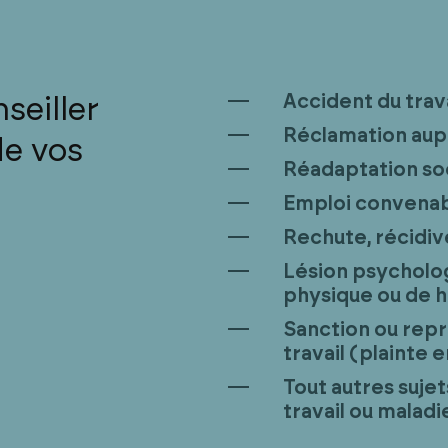
Accident du trav
seiller
Réclamation aup
de vos
Réadaptation soc
Emploi convena
Rechute, récidiv
Lésion psycholog
physique ou de h
Sanction ou repré
travail (plainte 
Tout autres sujet
travail ou malad