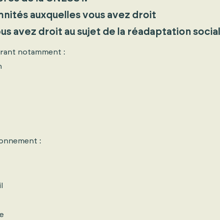
nités auxquelles vous avez droit
s avez droit au sujet de la réadaptation social
urant notamment :
n
ronnement :
l
le